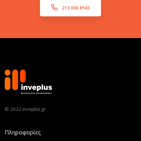
213 008 8543
© 2022 inveplus.gr
Πληροφορίες