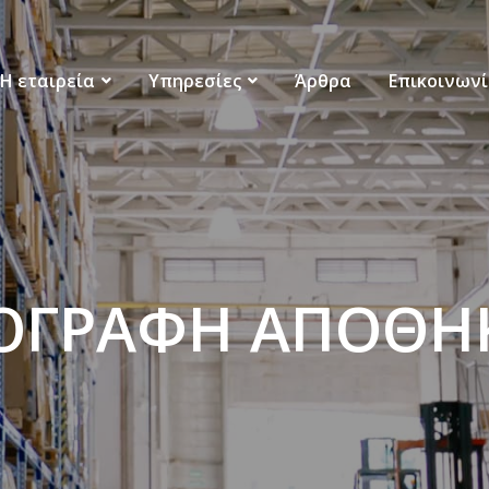
Η εταιρεία
Υπηρεσίες
Άρθρα
Επικοινων
ΟΓΡΑΦΗ ΑΠΟΘΗ